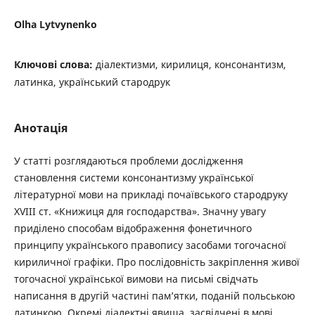
Olha Lytvynenko
Ключові слова:
діалектизми, кирилиця, консонантизм,
латинка, український стародрук
Анотація
У статті розглядаються проблеми дослідження
становлення системи консонантизму української
літературної мови на прикладі почаївського стародруку
XVIII ст. «Книжиця для господарства». Значну увагу
приділено способам відображення фонетичного
принципу українського правопису засобами тогочасної
кириличної графіки. Про послідовність закріплення живої
тогочасної української вимови на письмі свідчать
написання в другій частині пам’ятки, поданій польською
латинкою. Окремі діалектні явища, засвідчені в мові