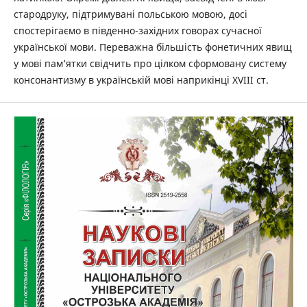
стародруку, підтримувані польською мовою, досі
спостерігаємо в південно-західних говорах сучасної
української мови. Переважна більшість фонетичних явищ
у мові пам’ятки свідчить про цілком сформовану систему
консонантизму в українській мові наприкінці XVIII ст.