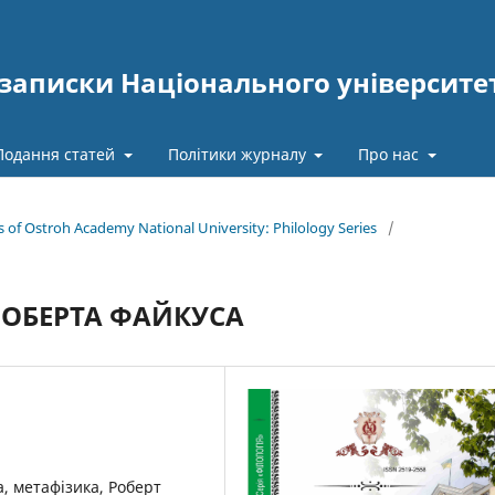
записки Національного університе
Подання статей
Політики журналу
Про нас
es of Ostroh Academy National University: Philology Series
/
РОБЕРТА ФАЙКУСА
а, метафізика, Роберт