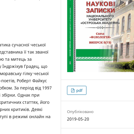
тика сучасної чеської
дставника її так званої
тою та митець за
у Їндржіхув Градец, що
 моравську гілку чеської
в-поетів, Роберт Файкус
ком. За період від 1997
pdf
і збірки. Однак при
критичних статтях, його
рних критиків. Деякі
Опубліковано
тупі в режимі онлайн на
2019-05-20