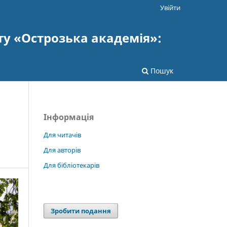
Увійти
ту «Острозька академія»:
Пошук
Інформація
Для читачів
Для авторів
Для бібліотекарів
Зробити подання