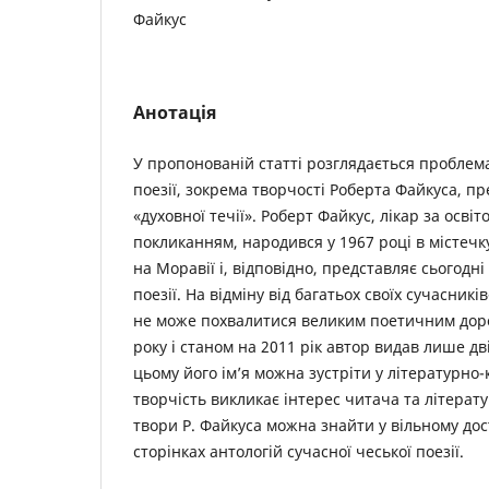
Файкус
Анотація
У пропонованій статті розглядається проблема
поезії, зокрема творчості Роберта Файкуса, пре
«духовної течії». Роберт Файкус, лікар за осві
покликанням, народився у 1967 році в містечк
на Моравії і, відповідно, представляє сьогодні
поезії. На відміну від багатьох своїх сучасникі
не може похвалитися великим поетичним дороб
року і станом на 2011 рік автор видав лише дв
цьому його ім’я можна зустріти у літературно-
творчість викликає інтерес читача та літерату
твори Р. Файкуса можна знайти у вільному дос
сторінках антологій сучасної чеської поезії.