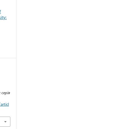
f
ity:
 серія
articl