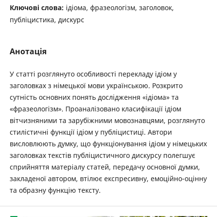
Ключові слова:
ідіома, фразеологізм, заголовок,
публіцистика, дискурс
Анотація
У статті розглянуто особливості перекладу ідіом у
заголовках з німецької мови українською. Розкрито
сутність основних понять дослідження «ідіома» та
«фразеологізм». Проаналізовано класифікації ідіом
вітчизняними та зарубіжними мовознавцями, розглянуто
стилістичні функції ідіом у публіцистиці. Автори
висловлюють думку, що функціонування ідіом у німецьких
заголовках текстів публіцистичного дискурсу полегшує
сприйняття матеріалу статей, передачу основної думки,
закладеної автором, втілює експресивну, емоційно-оцінну
та образну функцію тексту.