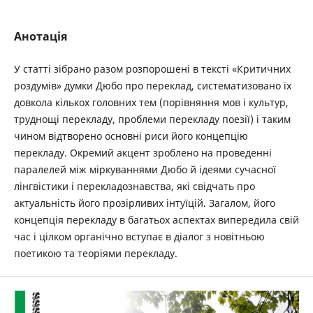
Анотація
У статті зібрано разом розпорошені в тексті «Критичних
роздумів» думки Дюбо про переклад, систематизовано їх
довкола кількох головних тем (порівняння мов і культур,
труднощі перекладу, проблеми перекладу поезії) і таким
чином відтворено основні риси його концепцію
перекладу. Окремий акцент зроблено на проведенні
паралелей між міркуваннями Дюбо й ідеями сучасної
лінгвістики і перекладознавства, які свідчать про
актуальність його прозірливих інтуїцій. Загалом, його
концепція перекладу в багатьох аспектах випередила свій
час і цілком органічно вступає в діалог з новітньою
поетикою та теоріями перекладу.