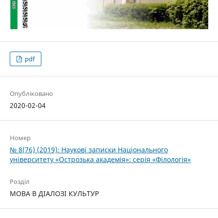
pdf
Опубліковано
2020-02-04
Номер
№ 8(76) (2019): Наукові записки Національного
університету «Острозька академія»: серія­ «Філо­ло­гія»
Розділ
МОВА В ДІАЛОЗІ КУЛЬТУР