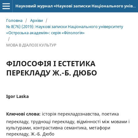
Науковий журнал «Наукові записки Національного університету «Острозька академія»: серія «Філологія»
Головна
/
Архіви
/
№ 8(76) (2019): Наукові записки Національного університету
«Острозька академія»: серія­ «Філо­ло­гія»
/
МОВА В ДІАЛОЗІ КУЛЬТУР
ФІЛОСОФІЯ І ЕСТЕТИКА
ПЕРЕКЛАДУ Ж.-Б. ДЮБО
Igor Laska
Ключові слова:
історія перекладознавства, поетика
перекладу, труднощі перекладу, відмінності між мовами і
культурами, контрастивна семантика, метафори
перекладу, Ж.‑Б. Дюбо