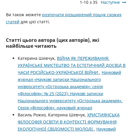
1-10 з 35
Наступне
Ви також можете
розпочати розширений пошук схожих
статей
для цієї статті.
Статті цього автора (цих авторів), які
найбільше читають
Катерина Шевчук,
ВІЙНА ЯК ПЕРЕЖИВАННЯ:
УКРАЇНСЬКЕ МИСТЕЦТВО ТА ЕСТЕТИЧНИЙ ДОСВІД В
ЧАСИ РОСІЙСЬКО-УКРАЇНСЬКОЇ ВІЙНИ
,
Науковий
журнал «Наукові записки Національного
університету «Острозька академія»: серія
«Філософія»: № 25 (2023): Наукові записки
Національного університету «Острозька академія».
Серія «Філо­софія»: науковий журнал
Василь Рожко, Катерина Шевчук,
ХРИСТИЯНСЬКА
ФІЛОСОФІЯ ОСВІТИ В КОНТЕКСТІ ФОРМУВАННЯ
ЕКОЛОГІЧНОЇ СВІДОМОСТІ МОЛОДІ
,
Науковий