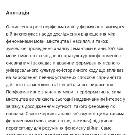
Анотація
Осмислення ролі перформативів у формуванні дискурсу
війни спонукає нас до дослідження відношення між
феноменами мови, мистецтва і насилля, а також
зумовлює проведення аналізу семантики війни. Зв’язок
мови і мистецтва як давніх пракультурних феноменів є
очевидним і закладає підвалини формування певного
універсального культурно-історичного коду що впливає
на вироблення певних усталених способів сприйняття
дійсності та можливість їх вербального вираження.
Перформативне значення мови і перформативна сила
мистецтва викликають сьогодні надзвичайний ­інтерес у
зв’язку з дослідженням сутності такого феномену як
насилля. Своєю чергою, аналіз зв’язку між цими трьома
феноменами (мова, мистецтво, насилля) відкриває
перспективу для розуміння феномену війни. Саме