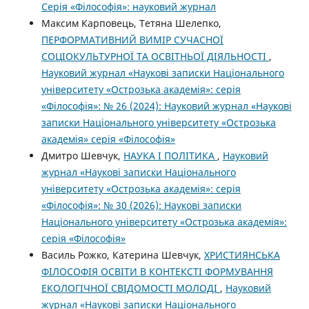
Серія «Філо­софія»: науковий журнал
Максим Карповець, Тетяна Шелепко,
ПЕРФОРМАТИВНИЙ ВИМІР СУЧАСНОЇ
СОЦІОКУЛЬТУРНОЇ ТА ОСВІТНЬОЇ ДІЯЛЬНОСТІ
,
Науковий журнал «Наукові записки Національного
університету «Острозька академія»: серія
«Філософія»: № 26 (2024): Науковий журнал «Наукові
записки Національного університету «Острозька
академія» серія «Філософія»
Дмитро Шевчук,
НАУКА І ПОЛІТИКА
,
Науковий
журнал «Наукові записки Національного
університету «Острозька академія»: серія
«Філософія»: № 30 (2026): Наукові записки
Національного університету «Острозька академія»:
серія «Філософія»
Василь Рожко, Катерина Шевчук,
ХРИСТИЯНСЬКА
ФІЛОСОФІЯ ОСВІТИ В КОНТЕКСТІ ФОРМУВАННЯ
ЕКОЛОГІЧНОЇ СВІДОМОСТІ МОЛОДІ
,
Науковий
журнал «Наукові записки Національного