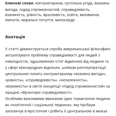
Ключові слова:
контрактаризм, суспільна угода, взаємна
вигода, підхід спроможностей, справедливість,
взаємність, рівність, вразливість, освіта, виховання,
емпатія, моральні почуття, милосердя
Анотація
У статті демонструється спроба американської філософині
актуалізувати проблему справедливості для людей з
інвалідністю, одушевлених істот відмінних від людини та
у сфері міжнародних відносин, ­шляхом ­реінтерпретації
центральних понять контрактаризму «взаємна вигода»,
«рівність», «справедливість», ­«незалежність»,
«взаємність» в світлі концепції «підхід спроможностей» за
працею «Фронтири справедливості».
Особливо важливими вважаємо ідею тлумачення людини
як «політичної і соціальної тварини», яку ­Нусбаум
запозичує в Арістотеля і робить її центральною в межах