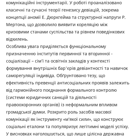
комунікаційні інструментарії. У роботі проаналізовано
класичні та сучасні теорії ­генезису девіацій, зокрема
концепції аномії Е. Дюркгейма та структурної напруги Р.
Мертона, що дозволило виявити кореляцію між
кризовими станами суспільства та рівнем поведінкових
відхилень.
Особлива увага приділяється функціональному
призначенню інститутів первинної та вторинної ­
соціалізації – сім’ї та освітніх закладів у контексті
формування внутрішніх бар'єрів девіантності та навичок
саморегуляції індивіда. Обґрунтовано тезу, що
ефективність превенції антисоціальних проявів залежить
від гармонійного поєднання формального контролю
(системи юридичних санкцій та діяльності
правоохоронних органів) із неформальним впливом
громадської думки. Розкрито роль засобів масової
комунікації як інструменту «м’якої сили», що конструює
соціальні еталони та популяризує легітимні моделі успіху.
У висновках наголошується, що лише цілісна державна