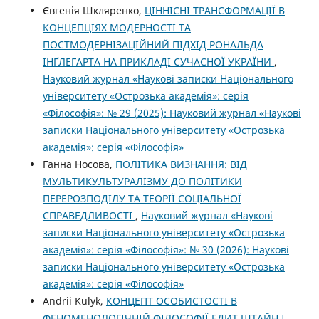
Євгенія Шкляренко,
ЦІННІСНІ ТРАНСФОРМАЦІЇ В
КОНЦЕПЦІЯХ МОДЕРНОСТІ ТА
ПОСТМОДЕРНІЗАЦІЙНИЙ ПІДХІД РОНАЛЬДА
ІНҐЛЕГАРТА НА ПРИКЛАДІ СУЧАСНОЇ УКРАЇНИ
,
Науковий журнал «Наукові записки Національного
університету «Острозька академія»: серія
«Філософія»: № 29 (2025): Науковий журнал «Наукові
записки Національного університету «Острозька
академія»: серія «Філософія»
Ганна Носова,
ПОЛІТИКА ВИЗНАННЯ: ВІД
МУЛЬТИКУЛЬТУРАЛІЗМУ ДО ПОЛІТИКИ
ПЕРЕРОЗПОДІЛУ ТА ТЕОРІЇ СОЦІАЛЬНОЇ
СПРАВЕДЛИВОСТІ
,
Науковий журнал «Наукові
записки Національного університету «Острозька
академія»: серія «Філософія»: № 30 (2026): Наукові
записки Національного університету «Острозька
академія»: серія «Філософія»
Andrii Kulyk,
КОНЦЕПТ ОСОБИСТОСТІ В
ФЕНОМЕНОЛОГІЧНІЙ ФІЛОСОФІЇ ЕДИТ ШТАЙН І