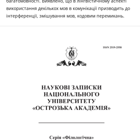
багатомовності. Виявлено, що в лінгвістичному аспекті
використання декількох мов в комунікації призводить до
інтерференції, змішування мов, кодовим перемикань.