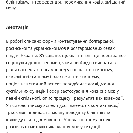
білінгвізму, інтерференція, перемикання кодів, змішаний
мову
Анотація
В роботі описано форми контактування болгарської,
російської та української мов в болгаромовних селах
півдня України. З’ясовано, що білінгвізм – це перш за все
соціокультурний феномен, який необхідно вивчати в
різних аспектах, насамперед у соціолінгвістичному,
психолінгвістичному і власне лінгвістичному.
Соціолінгвістичний аспект передбачає дослідження
суспільних функцій і сфер застосування кожної з мов у
певній спільноті, опис процесу і результатів їх взаємодії.
У психологічному аспекті досліджено, як контакт двох/
трьох мов впливає на мовну поведінку білінгвів, їх
індивідуальна двомовність. У педагогічному аспекті
розглянуто методи викладання мов у ситуації