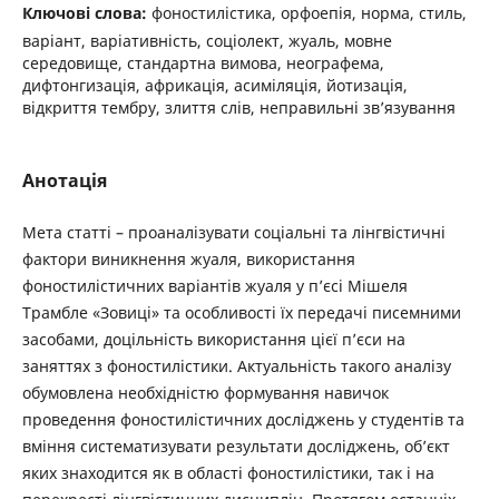
Ключові слова:
фоностилістика, орфоепія, норма, стиль,
варіант, варіативність, соціолект, жуаль, мовне
середовище, стандартна вимова, неографема,
дифтонгизація, африкація, асиміляція, йотизація,
відкриття тембру, злиття слів, неправильні зв’язування
Анотація
Мета статті – проаналізувати соціальні та лінгвістичні
фактори виникнення жуаля, використання
фоностилістичних варіантів жуаля у п’єсі Мішеля
Трамбле «Зовиці» та особливості їх передачі писемними
засобами, доцільність використання цієї п’єси на
заняттях з фоностилістики. Актуальність такого аналізу
обумовлена необхідністю формування навичок
проведення фоностилістичних досліджень у студентів та
вміння систематизувати результати досліджень, об’єкт
яких знаходится як в області фоностилістики, так і на