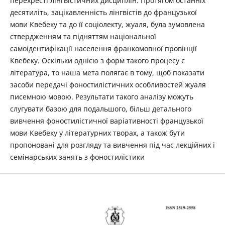
перехресті лінгвістичних дисциплін. Протягом останніх
десятиліть, зацікавленність лінгвістів до французької
мови Квебеку та до її соціолекту, жуаля, була зумовлена
ствердженням та підняттям національної
самоідентифікації населення франкомовної провінції
Квебеку. Оскільки однією з форм такого процесу є
література, то наша мета полягає в тому, щоб показати
засоби передачі фоностилістичних особливостей жуаля
писемною мовою. Результати такого аналізу можуть
слугувати базою для подальшого, більш детального
вивчення фоностилістичної варіативності французької
мови Квебеку у літературних творах, а також бути
пропоновані для розгляду та вивчення під час лекційних і
семінарських занять з фоностилістики