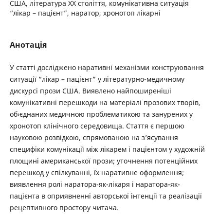
США, література XX століття, комунікативна ситуація
“лікар – пацієнт”, наратор, хронотоп лікарні
Анотація
У статті досліджено наративні механізми конструювання
ситуації “лікар – пацієнт” у літературно-медичному
дискурсі прози США. Виявлено найпоширеніші
комунікативні перешкоди на матеріалі прозових творів,
об›єднаних медичною проблематикою та занурених у
хронотоп клінічного середовища. Стаття є першою
науковою розвідкою, спрямованою на з’ясування
специфіки комунікації між лікарем і пацієнтом у художній
площині американської прози; уточнення потенційних
перешкод у спілкуванні, їх наративне оформлення;
виявлення ролі наратора-як-лікаря і наратора-як-
пацієнта в оприявненні авторської інтенції та реалізації
рецептивного простору читача.