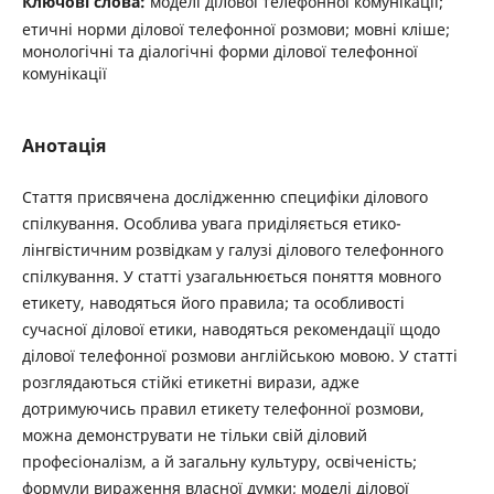
Ключові слова:
моделі ділової телефонної комунікації;
етичні норми ділової телефонної розмови; мовні кліше;
монологічні та діалогічні форми ділової телефонної
комунікації
Анотація
Стаття присвячена дослідженню специфіки ділового
спілкування. Особлива увага приділяється етико-
лінгвістичним розвідкам у галузі ділового телефонного
спілкування. У статті узагальнюється поняття мовного
етикету, наводяться його правила; та особливості
сучасної ділової етики, наводяться рекомендації щодо
ділової телефонної розмови англійською мовою. У статті
розглядаються стійкі етикетні вирази, адже
дотримуючись правил етикету телефонної розмови,
можна демонструвати не тільки свій діловий
професіоналізм, а й загальну культуру, освіченість;
формули вираження власної думки; моделі ділової