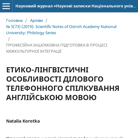
Науковий журнал «Наукові записки Національного університету «Острозька академія»: серія «Філологія»
Головна
/
Архіви
/
№ 5(73) (2019): Scientific Notes of Ostroh Academy National
University: Philology Series
/
ПРОФЕСІЙНА ІНШОМОВНА ПІДГОТОВКА В ПРОЦЕСІ
МІЖКУЛЬТУРНОЇ ІНТЕГРАЦІЇ
ЕТИКО-ЛIНГВIСТИЧНI
ОСОБЛИВОСТI ДIЛОВОГО
ТЕЛЕФОННОГО СПIЛКУВАННЯ
АНГЛІЙСЬКОЮ МОВОЮ
Natalia Korotka