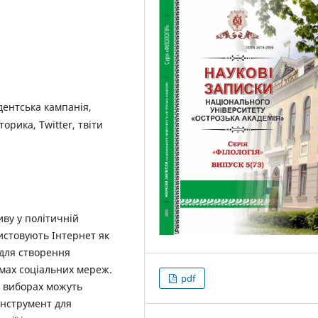
дентська кампанія,
орика, Twitter, твіти
иву у політичній
ристовують Інтернет як
 для створення
мах соціальних мереж.
pdf
х виборах можуть
інструмент для