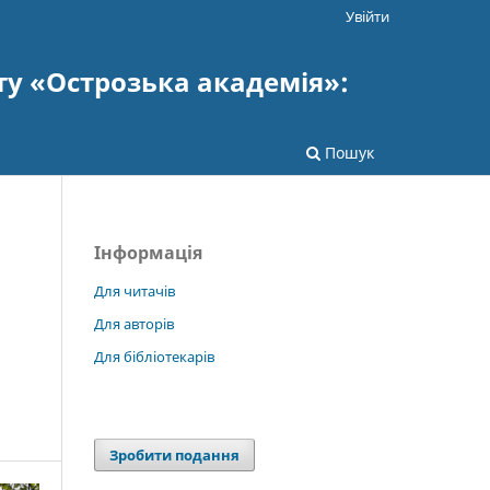
Увійти
ту «Острозька академія»:
Пошук
Інформація
Для читачів
Для авторів
Для бібліотекарів
Зробити подання