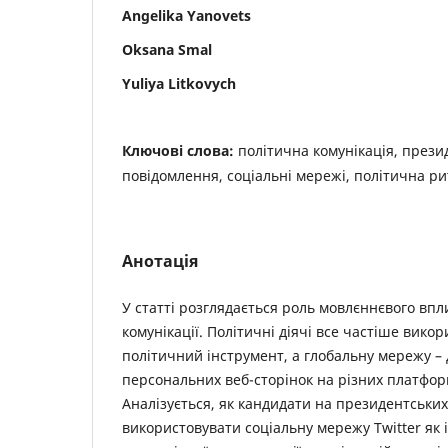
Angelika Yanovets
Oksana Smal
Yuliya Litkovych
Ключові слова:
політична комунікація, прези
повідомлення, соціальні мережі, політична рит
Анотація
У статті розглядається роль мовлєннєвого впл
комунікації. Політичні діячі все частіше вико
політичний інструмент, а глобальну мережу –
персональних веб-сторінок на різних платфор
Аналізується, як кандидати на президентськи
використовувати соціальну мережу Twitter як 