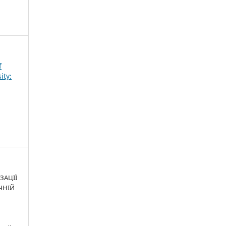
f
ity:
ЗАЦІЇ
ЧНІЙ