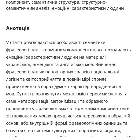
компонент, семантична структура, структурно-
семантичний аналіз, емоційні характеристики людини
Анотація
У статті розглядаються особливості семантики
фразеологізмів з термічним компонентом, які позначають
емоційні характеристики людини на матеріалі
української, німецької та англійської мов. Вивчення
фразеологізмів як неповторних зразків національної
логіки та світосприйняття в повній мірі сприяє
проникненню в образ думок і характер народів-носіїв
мов. Сутність розглянутих механізмів переосмислення, а
саме метафоризації, метонімізації та образного
порівняння у фразеологізмах з термічним компонентом в
зіставлюваних мовах проявляється переважно в образній
основі або внутрішній формі фразеологічних одиниць та
базується на системі культурних і образних асоціацій,