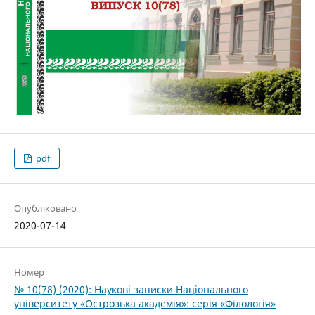
pdf
Опубліковано
2020-07-14
Номер
№ 10(78) (2020): Наукові записки Національного
університету «Острозька академія»: серія­ «Філо­ло­гія»