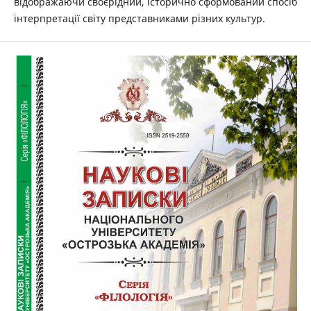
відображаючи своєрідний, історично сформований спосіб
інтерпретації світу представниками різних культур.