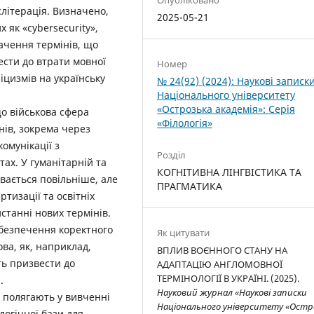
слітерація. Визначено,
2025-05-21
 як «cybersecurity»,
начення термінів, що
ести до втрати мовної
Номер
іцизмів на українську
№ 24(92) (2024): Наукові записк
Національного університету
«Острозька академія»: Серія
о військова сфера
«Філологія»
нів, зокрема через
омунікації з
Розділ
ах. У гуманітарній та
КОГНІТИВНА ЛІНГВІСТИКА ТА
увається повільніше, але
ПРАГМАТИКА
ртизації та освітніх
станні нових термінів.
абезпечення коректного
Як цитувати
ова, як, наприклад,
ВПЛИВ ВОЄННОГО СТАНУ НА
ть призвести до
АДАПТАЦІЮ АНГЛОМОВНОЇ
ТЕРМІНОЛОГІЇ В УКРАЇНІ. (2025).
.
Науковий журнал «Наукові записки
 полягають у вивченні
Національного університету «Остр
огічної бази для