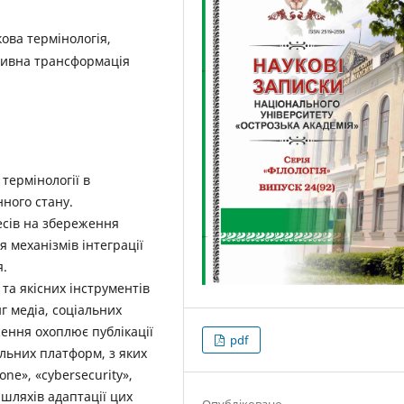
кова термінологія,
ітивна трансформація
термінології в
нного стану.
есів на збереження
 механізмів інтеграції
я.
та якісних інструментів
г ­медіа, соціальних
ження охоплює публікації
pdf
альних платформ, з яких
ne», «cybersecurity»,
 шляхів адаптації цих
Опубліковано