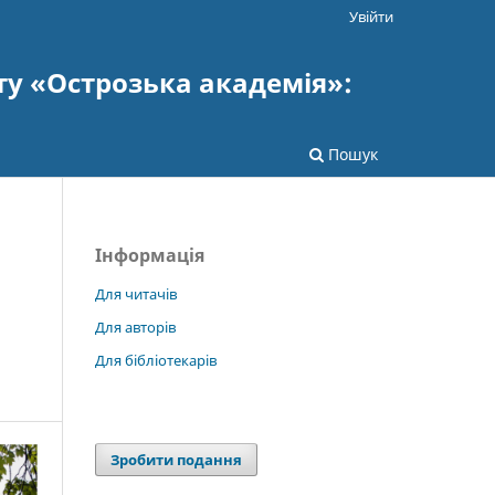
Увійти
ту «Острозька академія»:
Пошук
Інформація
Для читачів
Для авторів
Для бібліотекарів
Зробити подання