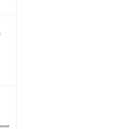
и
озька