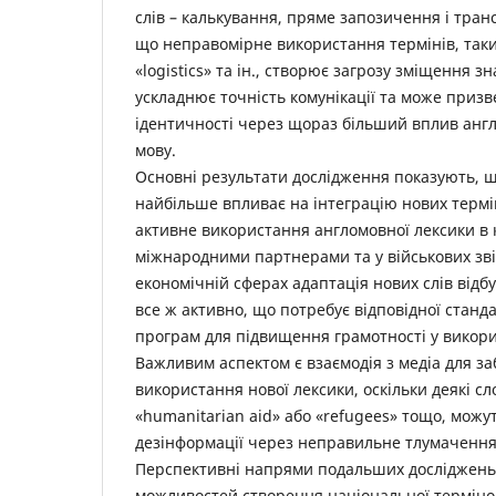
слів – калькування, пряме запозичення і тран
що неправомірне ­використання термінів, таких
«logistics» та ін., створює загрозу зміщення з
ускладнює точність комунікації та може призв
ідентичності через щораз більший вплив англ
мову.
Основні результати дослідження показують, щ
найбільше впливає на інтеграцію нових термі
активне використання англомовної лексики в к
міжнародними партнерами та у військових звіт
економічній сферах адаптація нових слів відб
все ж активно, що потребує відповідної станда
програм для підвищення грамотності у викори
Важливим аспектом є взаємодія з медіа для з
використання нової лексики, оскільки деякі сл
«humanitarian aid» або «refugees» тощо, можу
дезінформації через неправильне тлумачення
Перспективні напрями подальших досліджень
можливостей створення національної термінол