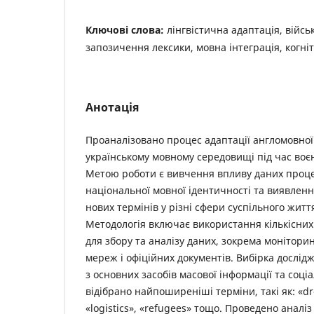
Ключові слова:
лінгвістична адаптація, війсь
запозичення лексики, мовна інтеграція, когн
Анотація
Проаналізовано процес адаптації англомовної 
українському мовному середовищі під час воє
Метою роботи є вивчення впливу даних проц
національної мовної ідентичності та виявлення
нових термінів у різні сфери суспільного житт
Методологія включає використання кількісних 
для збору та аналізу даних, зокрема моніторин
мереж і офіційних документів. Вибірка дослід
з основних засобів масової інформації та соці
відібрано найпоширеніші терміни, такі як: «dro
«logistics», «refugees» тощо. Проведено аналіз