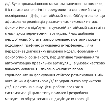
/s/. Було проаналізовано механізм виникнення помилки,
її історико-фонологічні передумови та фонемний статус
послідовності [t]+[s] в англійській мові. Обґрунтовано, що
африкована реалізація у зазначених лексемах не має
фонологічного підґрунтя в сучасній англійській системі та
є наслідком перенесення артикуляційних шаблонів
першої мови. У статті запропоновано поетапну модель
подолання графічно зумовленої інтерференції, яка
передбачає діагностику вимовної моделі, формування
фонологічної обізнаності, перцептивне тренування та
автоматизацію правильної артикуляції в умовах частково
вільного мовлення. Описано комплекс вправ,
спрямованих на формування стійкого розмежування між
англійським фрикативом /s/ та українською африкатою
/ts/. Практична значущість роботи полягає в
систематизації цього типу ­помилок і розробленні
методично обґрунтованих підходів до їх корекції.