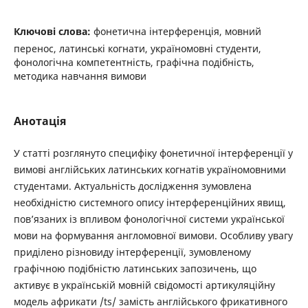
Ключові слова:
фонетична інтерференція, мовний
перенос, латинські когнати, україномовні студенти,
фонологічна компетентність, графічна подібність,
методика навчання вимови
Анотація
У статті розглянуто специфіку фонетичної інтерференції у
вимові англійських латинських когнатів україномовними
студентами. Актуальність дослідження зумовлена
необхідністю системного опису інтерференційних явищ,
пов’язаних із впливом фонологічної системи української
мови на формування англомовної вимови. Особливу увагу
приділено різновиду інтерференції, зумовленому
графічною подібністю латинських запозичень, що
активує в українській мовній свідомості артикуляційну
модель африкати /ts/ замість англійського фрикативного