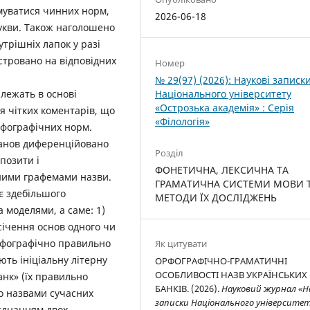
муватися чинних норм,
2026-06-18
укви. Також наголошено
утрішніх лапок у разі
стровано на відповідних
Номер
№ 29(97) (2026): Наукові записк
Національного університету
лежать в основі
«Острозька академія» : Серія
 чітких коментарів, що
«Філологія»
фографічних норм.
танов диференційовано
Розділ
позити і
ФОНЕТИЧНА, ЛЕКСИЧНА ТА
ними ­графемами назви.
ГРАМАТИЧНА СИСТЕМИ МОВИ 
є здебільшого
МЕТОДИ ЇХ ДОСЛІДЖЕНЬ
 моделями, а саме: 1)
січення основ одного чи
орфографічно правильно
Як цитувати
ють ініціальну літерну
ОРФОГРАФІЧНО-ГРАМАТИЧНІ
ОСОБЛИВОСТІ НАЗВ УКРАЇНСЬКИХ
анк» (їх правильно
БАНКІВ. (2026).
Науковий журнал «Н
но назвами сучасних
записки Національного університе
оєднанням двох