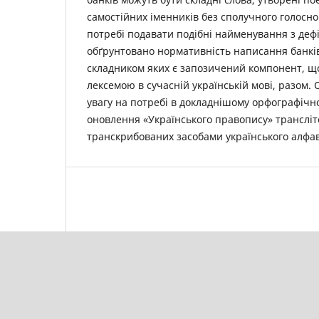
самостійних іменників без сполучного голосног
потребі подавати подібні найменування з деф
обґрунтовано нормативність написання банкі
складником яких є запозичений компонент, щ
лексемою в сучасній українській мові, разом. 
увагу на потребі в докладнішому орфографічно
оновлення «Українського правопису» транслі
транскрибованих засобами українського алфав