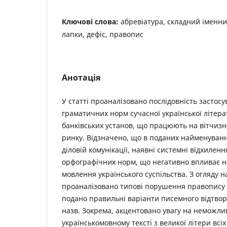
Ключові слова:
абревіатура, складний іменни
лапки, дефіс, правопис
Анотація
У статті проаналізовано послідовність застос
граматичних норм сучасної української літера
банківських установ, що працюють на вітчиз
ринку. Відзначено, що в поданих найменуванн
діловій комунікації, наявні системні відхиленн
орфографічних норм, що негативно впливає н
мовлення українського суспільства. З огляду н
проаналізовано типові порушення правопису в
подано правильні варіанти писемного відтво
назв. Зокрема, акцентовано увагу на неможли
українськомовному тексті з великої літери всі