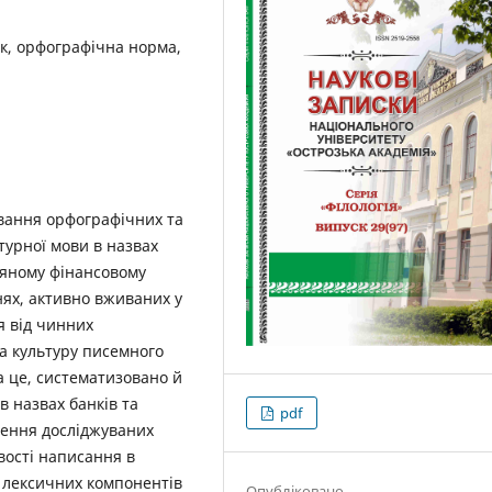
к, орфографічна норма,
ування орфографічних та
турної мови в назвах
няному фінансовому
ях, активно вживаних у
я від чинних
а культуру писемного
а це, систематизовано й
 назвах банків та
pdf
рення досліджуваних
вості написання в
х лексичних компонентів
Опубліковано