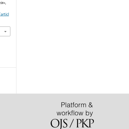
ія»
,
articl