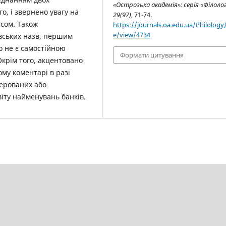
«Острозька академія»: серія «Філолог
о, і звернено увагу на
29(97)
, 71-74.
ісом. Також
https://journals.oa.edu.ua/Philology/
e/view/4734
вських назв, першим
о не є самостійною
Формати цитування
Окрім того, акцентовано
му коментарі в разі
терованих або
іту найменувань банків.