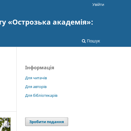
Увійти
ту «Острозька академія»:
Пошук
Інформація
Для читачів
Для авторів
Для бібліотекарів
Зробити подання