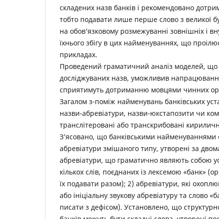
складених назв банків і рекомендовано дотри
тобто подавати лише перше слово з великої б
на обов’язковому розмежуванні зовнішніх і вн
їхнього збігу в цих найменуваннях, що проілю
прикладах.
Проведений граматичний аналіз моделей, що 
досліджуваних назв, уможливив напрацювання
сприятимуть дотриманню мовцями чинних ор
Загалом з-поміж найменувань банківських ус
назви-абревіатури, назви-юкстапозити чи ком
транслітеровані або транскрибовані кирилич
З’ясовано, що банківськими найменуваннями 
абревіатури змішаного типу, утворені за двома
абревіатури, що граматично являють собою у
кількох слів, поєднаних із лексемою «банк» (
їх подавати разом); 2) абревіатури, які охоплю
або ініціальну звукову абревіатуру та слово «б
писати з дефісом). Установлено, що структур
банків можуть бути складні слова, утворені п