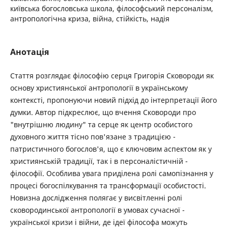
київська богословська школа, філософський персоналізм,
антропологічна криза, війна, стійкість, надія
Анотація
Стаття розглядає філософію серця Григорія Сковороди як
основу християнської антропології в українському
контексті, пропонуючи новий підхід до інтерпретації його
думки. Автор підкреслює, що вчення ­Сковороди про
"внутрішню людину" та серце як центр особистого
духовного життя тісно пов'язане з ­традицією ­
патристичного богослов'я, що є ключовим аспектом як у
християнській традиції, так і в персоналістичній ­
філософії. Особлива увага приділена ролі самопізнання у
процесі богоспілкування та трансформації особистості.
Новизна дослідження полягає у висвітленні ролі
сковородинської антропології в умовах сучасної ­
української кризи і війни, де ідеї філософа можуть