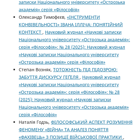
записки Національного університету «Острозька
академія» серія «Філософія»
Олександр Тимофєєв,
«ІНСТРУМЕНТИ
КОНВІВЕЛЬНОСТІ» ІВАНА ІЛЛІЧА: ПОНЯТІЙНИЙ
КОНТЕКСТ
,
Науковий журнал «Наукові записки
Національного університету «Острозька академія»:
серія «Філософія»: № 28 (2025): Науковий журнал
«Наукові записки Національного університету
«Острозька академія» серія «Філософія»
Степан Возняк,
ТОТОЖНІСТЬ ПІД ПІДОЗРОЮ:
ЗАБУТТЯ ДИСКУРСУ ГЕҐЕЛЯ
,
Науковий журнал
«Наукові записки Національного університету
«Острозька академія»: серія «Філософія»: № 28
(2025): Науковий журнал «Наукові записки
Національного університету «Острозька академія»
серія «Філософія»
Наталія Годзь,
ФІЛОСОФСЬКИЙ АСПЕКТ РОЗУМІННЯ
ФЕНОМЕНУ «ВІЙНА» ТА АНАЛІЗ ПОНЯТТЯ
«ФАХІВЕЦЬ» З ПОЗИЦІЇ ВІЙСЬКОВОЇ ПРАКТИКИ
,