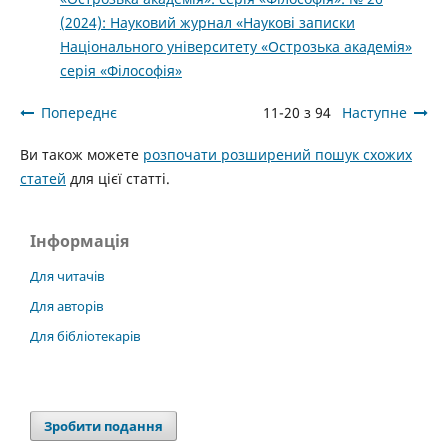
(2024): Науковий журнал «Наукові записки
Національного університету «Острозька академія»
серія «Філософія»
Попереднє
11-20 з 94
Наступне
Ви також можете
розпочати розширений пошук схожих
статей
для цієї статті.
Інформація
Для читачів
Для авторів
Для бібліотекарів
Зробити подання