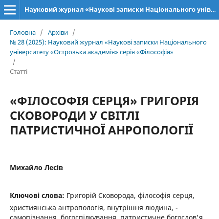
Науковий журнал «Наукові записки Національного університету «Острозька академія»: серія «Філософія»
Головна
/
Архіви
/
№ 28 (2025): Науковий журнал «Наукові записки Національного
університету «Острозька академія» серія «Філософія»
/
Статті
«ФІЛОСОФІЯ СЕРЦЯ» ГРИГОРІЯ
СКОВОРОДИ У СВІТЛІ
ПАТРИСТИЧНОЇ АНРОПОЛОГІЇ
Михайло Лесів
Ключові слова:
Григорій Сковорода, філософія серця,
християнська антропологія, внутрішня людина, ­
самопізнання, богоспілкування, патристичне богослов'я,