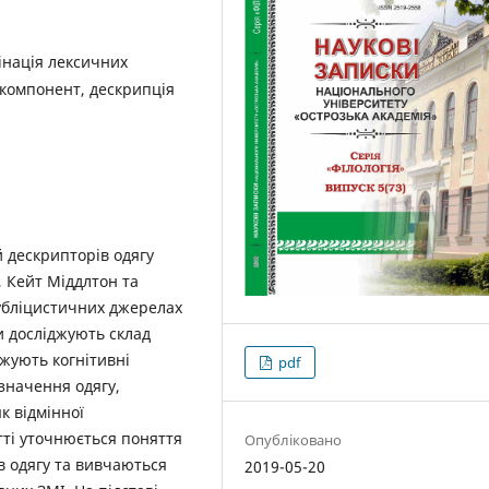
інація лексичних
 компонент, дескрипція
 дескрипторів одягу
, Кейт Міддлтон та
публіцистичних джерелах
и досліджують склад
джують когнітивні
pdf
значення одягу,
к відмінної
тті уточнюється поняття
Опубліковано
в одягу та вивчаються
2019-05-20