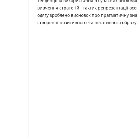
тенденції їх використання в сучасних англомо
вивчення стратегій і тактик репрезентації ос
одягу зроблено висновок про прагматичну зна
створенні позитивного чи негативного образу