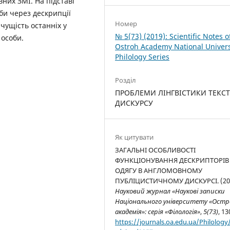
вних ЗМІ. На підставі
оби через дескрипції
Номер
чущість останніх у
№ 5(73) (2019): Scientific Notes o
 особи.
Ostroh Academy National Univers
Philology Series
Розділ
ПРОБЛЕМИ ЛІНГВІСТИКИ ТЕКСТ
ДИСКУРСУ
Як цитувати
ЗАГАЛЬНІ ОСОБЛИВОСТІ
ФУНКЦІОНУВАННЯ ДЕСКРИПТОРІВ
ОДЯГУ В АНГЛОМОВНОМУ
ПУБЛІЦИСТИЧНОМУ ДИСКУРСІ. (201
Науковий журнал «Наукові записки
Національного університету «Остр
академія»: серія «Філологія»
,
5(73)
, 13
https://journals.oa.edu.ua/Philology/