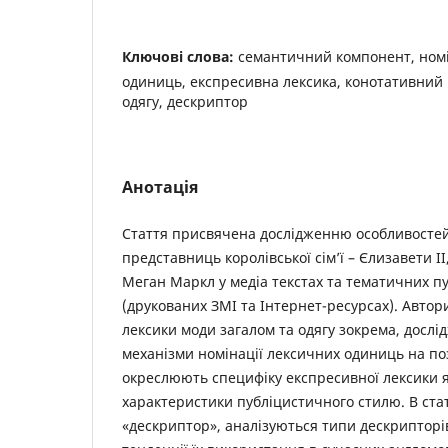
Ключові слова:
семантичний компонент, ном
одиниць, експресивна лексика, конотативний
одягу, дескриптор
Анотація
Стаття присвячена дослідженню особливостей
представниць королівської сім’ї – Єлизавети ІІ
Меган Маркл у медіа текстах та тематичних 
(друкованих ЗМІ та Інтернет-ресурсах). Автор
лексики моди загалом та одягу зокрема, дослі
механізми номінації лексичних одиниць на по
окреслюють специфіку експресивної лексики я
характеристики публіцистичного стилю. В ста
«дескриптор», аналізуються типи дескрипторі