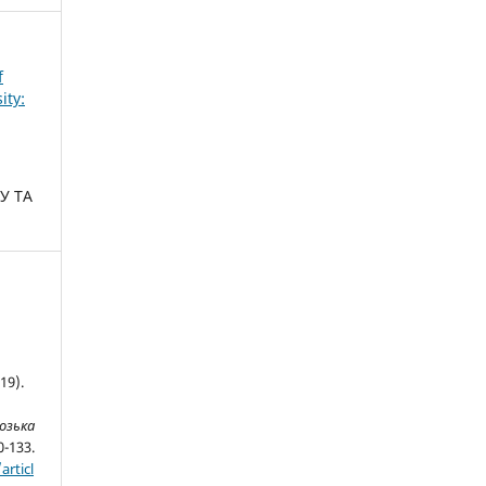
f
ity:
У ТА
9).
озька
0-133.
articl