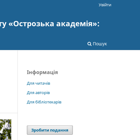
Увійти
ту «Острозька академія»:
Пошук
Інформація
Для читачів
Для авторів
Для бібліотекарів
Зробити подання