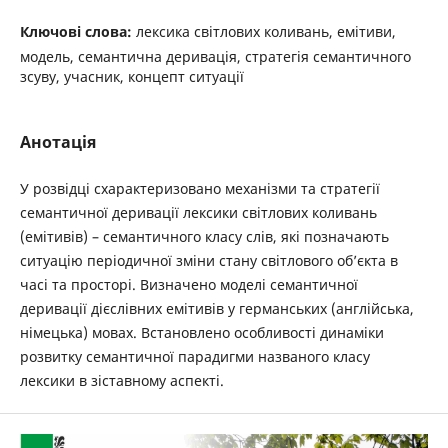
Ключові слова:
лексика світлових коливань, емітиви,
модель, семантична деривація, стратегія семантичного
зсуву, учасник, концепт ситуації
Анотація
У розвідці схарактеризовано механізми та стратегії
семантичної деривації лексики світлових коливань
(емітивів) – семантичного класу слів, які позначають
ситуацію періодичної зміни стану світлового об’єкта в
часі та просторі. Визначено моделі семантичної
деривації дієслівних емітивів у германських (англійська,
німецька) мовах. Встановлено особливості динаміки
розвитку семантичної парадигми названого класу
лексики в зіставному аспекті.