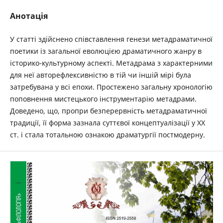
Анотація
У статті здійснено співставлення генези метадраматичної
поетики із загальної еволюцією драматичного жанру в
історико-культурному аспекті. Метадрама з характерними
для неї авторефлексивністю в тій чи іншій мірі була
затребувана у всі епохи. Простежено загальну хронологію
поповнення мистецького інструментарію метадрами.
Доведено, що, пропри безперервність метадраматичної
традиції, її форма зазнала суттєвої концептуалізації у ХХ
ст. і стала тотальною ознакою драматургії постмодерну.