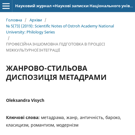
Науковий журнал «Наукові записки Національного університету «Острозька академія»: серія «Філологія»
Головна
/
Архіви
/
№ 5(73) (2019): Scientific Notes of Ostroh Academy National
University: Philology Series
/
ПРОФЕСІЙНА ІНШОМОВНА ПІДГОТОВКА В ПРОЦЕСІ
МІЖКУЛЬТУРНОЇ ІНТЕГРАЦІЇ
ЖАНРОВО-СТИЛЬОВА
ДИСПОЗИЦІЯ МЕТАДРАМИ
Oleksandra Visych
Ключові слова:
метадрама, жанр, античність, бароко,
класицизм, романтизм, модернізм