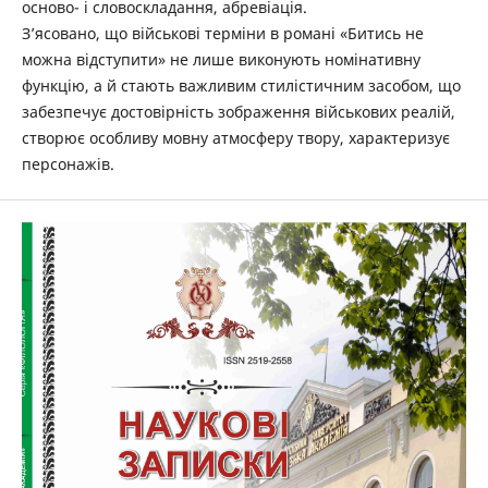
осново- і словоскладання, абревіація.
З’ясовано, що військові терміни в романі «Битись не
можна відступити» не лише виконують номінативну
функцію, а й стають важливим стилістичним засобом, що
забезпечує достовірність зображення військових реалій,
створює особливу мовну атмосферу твору, характеризує
персонажів.