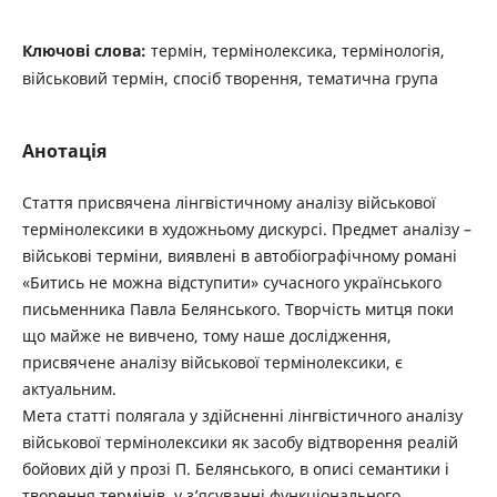
Ключові слова:
термін, термінолексика, термінологія,
військовий термін, спосіб творення, тематична група
Анотація
Стаття присвячена лінгвістичному аналізу військової
термінолексики в художньому дискурсі. Предмет аналізу –
військові терміни, виявлені в автобіографічному романі
«Битись не можна відступити» сучасного українського
письменника Павла ­Белянського. Творчість митця поки
що майже не вивчено, тому наше дослідження,
присвячене аналізу військової термінолексики, є
актуальним.
Мета статті полягала у здійсненні лінгвістичного аналізу
військової термінолексики як засобу відтворення реалій
бойових дій у прозі П. Белянського, в описі семантики і
творення термінів, у з’ясуванні функціонального