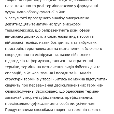
навантаження та ролі термінолексики у формуванні
художнього образу сучасної війни.
У результаті проведеного аналізу виокремлено
дев’ятнадцять тематичних груп військової
термінолексики, що репрезентують різні сфери
військової діяльності, а саме: назви видів зброї та
військової техніки, назви боєприпасів та вибухових
пристроїв, термінолексика на позначення військового
спорядження та екіпірування, назви військових
підрозділів та формувань, тактичні та стратегічні
терміни, терміни на позначення видів бойових дій та
операцій, військові звання і посади та ін. Аналіз
структури термінів у творі «Битись не можна відступити»
свідчить про переважання двокомпонентних термінів-
словосполучень. Зафіксовано, що однослівні терміни
зазвичай утворені суфіксальним, префіксальним,
префіксально-суфіксальним способами, усіченням.
Продуктивними способами творення термінів також є