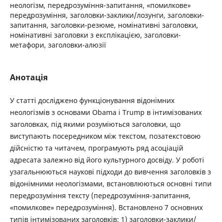
неологізм, передрозуміння-запитання, «помилкове»
передрозуміння, заголовки-заклики/лозунги, заголовки-
запитання, заголовки-резюме, номінативні заголовки,
номінативні заголовки з експлікацією, заголовки-
метафори, заголовки-алюзії
Анотація
У статті досліджено функціонування відонімних
неологізмів з основами Obama і Trump в інтимізованих
заголовках, під якими розуміються заголовки, що
виступають посередником між текстом, позатекстовою
дійсністю та читачем, програмують ряд асоціацій
адресата залежно від його культурного досвіду. У роботі
узагальнюються наукові підходи до вивчення заголовків з
відонімними неологізмами, встановлюються основні типи
передрозуміння тексту (передрозуміння-запитання,
«помилкове» передрозуміння). Встановлено 7 основних
типів інтимізованих заголовків: 1) заголовки-заклики/