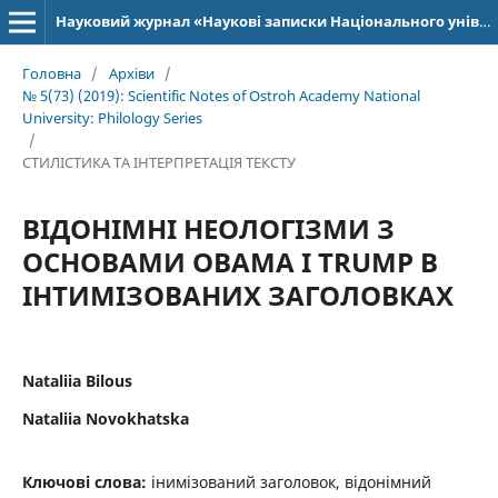
Науковий журнал «Наукові записки Національного університету «Острозька академія»: серія «Філологія»
Головна
/
Архіви
/
№ 5(73) (2019): Scientific Notes of Ostroh Academy National
University: Philology Series
/
СТИЛІСТИКА ТА ІНТЕРПРЕТАЦІЯ ТЕКСТУ
ВІДОНІМНІ НЕОЛОГІЗМИ З
ОСНОВАМИ OBAMA І TRUMP В
ІНТИМІЗОВАНИХ ЗАГОЛОВКАХ
Nataliia Bilous
Nataliia Novokhatska
Ключові слова:
інимізований заголовок, відонімний