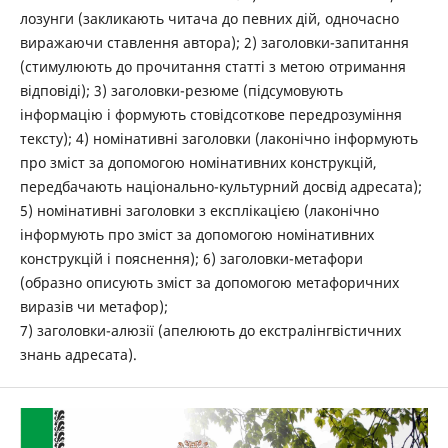
лозунги (закликають читача до певних дій, одночасно
виражаючи ставлення автора); 2) заголовки-запитання
(стимулюють до прочитання статті з метою отримання
відповіді); 3) заголовки-резюме (підсумовують
інформацію і формують стовідсоткове передрозуміння
тексту); 4) номінативні заголовки (лаконічно інформують
про зміст за допомогою номінативних конструкцій,
передбачають національно-культурний досвід адресата);
5) номінативні заголовки з експлікацією (лаконічно
інформують про зміст за допомогою номінативних
конструкцій і пояснення); 6) заголовки-метафори
(образно описують зміст за допомогою метафоричних
виразів чи метафор);
7) заголовки-алюзії (апелюють до екстралінгвістичних
знань адресата).