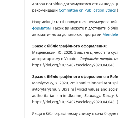
Автора потрібно дотримуватися етики щодо ци
рекомендацій
Committee on Publication Ethics
(
Наприкінці статті наводиться ненумерований 
форматом
. Також ви можете підготувати бібл
автоматично за допомогою програми
Mendele
Зразок бібліографічного оформлення:
Мацієвський, Ю. 2020. Змішані цінності та су
авторитаризму в Україні.
Соціологія: теорія, 
https://doi.org/10.15407/sociology2020.04.043.
Зразок бібліографічного оформлення в Refe
Matsiyevsky, Y. 2020. Zmishani tsinnosti ta sus
avtorytaryzmu v Ukraini [Mixed values and societ
authoritarianism in Ukraine].
Sociology: Theory,
https://doi.org/10.15407/sociology2020.04.043. [
Якщо в бібліографічному списку є хоча б одн