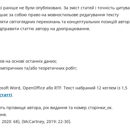
і раніше не були опубліковані. За зміст статей і точність цитув
лишає за собою право на мовностильове редагування тексту
ляти світоглядних переконань та концептуальних позицій автор
відправити статтю автору на доопрацювання.
лів на основі останніх даних;
і емпіричних та/або теоретичних робіт;
soft Word, OpenOffice або RTF. Текст набраний 12 кеглем із 1,5
татті
.
ять прізвище автора, рік видання та номер сторінки_
ок
.
ння.
2020: 68), (McCartney, 2019: 22-30).