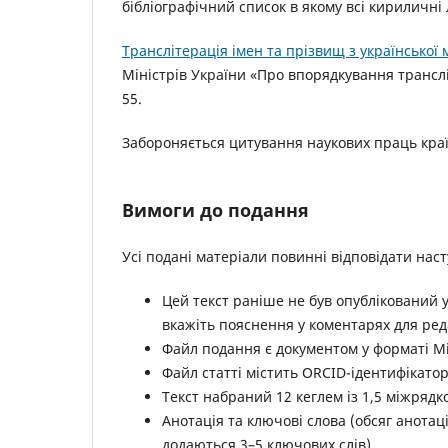
бібліографічний список в якому всі кириличні
Транслітерація імен та прізвищ з української
Міністрів України «Про впорядкування транслі
55.
Забороняється цитування наукових праць кра
Вимоги до подання
Усі подані матеріали повинні відповідати нас
Цей текст раніше не був опублікований у
вкажіть пояснення у коментарях для ред
Файл подання є документом у форматі Mic
Файл статті містить ORCID-ідентифікатор
Текст набраний 12 кеглем із 1,5 міжрядк
Анотація та ключові слова (обсяг анотаці
додаються 3–5 ключових слів).