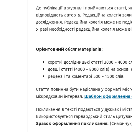
До публікації в журналі приймаються статті, як
відповідають автор
_и
. Редакційна колегія за
дослідження. Редакційна колегія може не поді
У разі необхідності редакційна колегія може 
Орієнтовний обсяг матеріалів:
короткі дослідницькі статті 3000 – 4000 с
довші статті (4000 – 8000 слів) на основ
рецензії та коментарі 500 – 1500 слів.
Стаття повинна бути надіслана у форматі Micro
міжрядковий інтервал.
Шаблон оформлення с
Покликання в тексті подаються у дужках і міст
Використовується гарвардський стиль цитува
Зразок оформлення покликання:
(Симончук, 