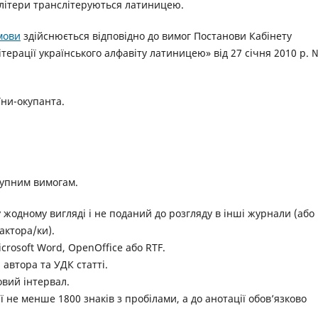
 літери транслітеруються латиницею.
 мови
здійснюється відповідно до вимог Постанови Кабінету
терації українського алфавіту латиницею» від 27 січня 2010 р. 
їни-окупанта.
тупним вимогам.
 жодному вигляді і не поданий до розгляду в інші журнали (або
актора/ки).
rosoft Word, OpenOffice або RTF.
 автора та УДК статті.
овий інтервал.
ї не менше 1800 знаків з пробілами, а до анотації обов’язково