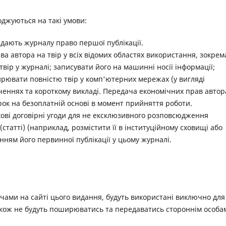
оджуються на такі умови:
адають журналу право першої публікації.
а автора на твір у всіх відомих областях використання, зокрем
вір у журналі; записувати його на машинні носії інформації;
ирювати повністю твір у комп'ютерних мережах (у вигляді
роченнях та короткому викладі. Передача економічних прав автор
рок на безоплатній основі в момент прийняття роботи.
кові договірні угоди для не ексклюзивного розповсюдження
 (статті) (наприклад, розмістити її в інституційному сховищі або
енням його первинної публікації у цьому журналі.
ачами на сайті цього видання, будуть використані виключно для
акож не будуть поширюватись та передаватись стороннім особа