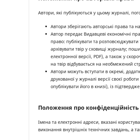
Автори, які публікуються у цьому журналі, пог
Автори зберігають авторські права та н
Автор передає Видавцеві економічні прав
право: публікувати та розповсюджувати т
архівувати твір у сховищі журналу; пош
електронної версії, PDF), а також у ско
на твір відбувається на необмежений ст
Автори можуть вступати в окремі, додат
друкованої у журналі версії своєї роботи
опублікувати його в книзі), із підтвердж
Положення про конфіденційність
Імена та електронні адреси, вказані користув
виконання внутрішніх технічних завдань, а т