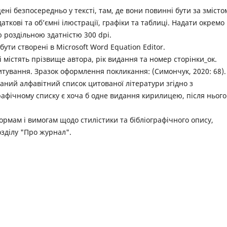
щені безпосередньо у тексті, там, де вони повинні бути за змісто
ткові та об’ємні ілюстрації, графіки та таблиці. Надати окремо
ю роздільною здатністю 300 dpi.
ти створені в Microsoft Word Equation Editor.
і містять прізвище автора, рік видання та номер сторінки_ок.
тування. Зразок оформлення покликання: (Симончук, 2020: 68).
аний алфавітний список цитованої літератури згідно з
афічному списку є хоча б одне видання кирилицею, після нього
рмам і вимогам щодо стилістики та бібліографічного опису,
зділу "Про журнал".