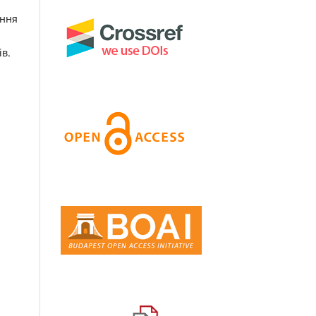
ання
ів.