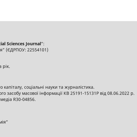
al Sciences Journal
”:
я” (ЄДРПОУ: 22554101)
а рік.
 капіталу, соціальні науки та журналістика.
о засобу масової інформації КВ 25191-15131Р від 08.06.2022 р.
 медіа R30-04856.
мія”