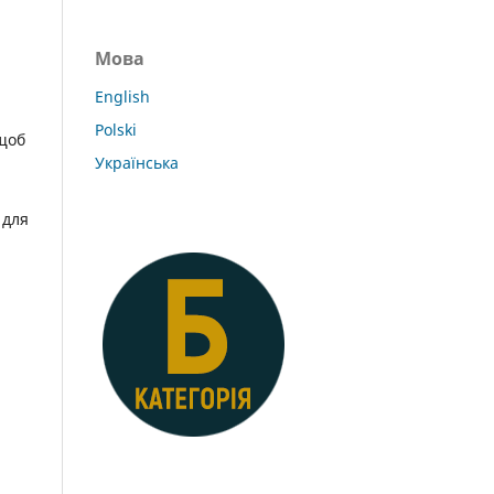
Мова
English
Polski
 щоб
Українська
 для