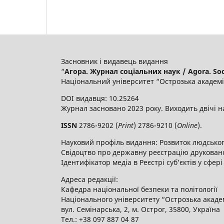
Засновник і видавець видання
“
Агора. Журнал соціальних наук / Agora. Soci
Національний університет “Острозька академі
DOI видавця: 10.25264
Журнал засновано 2023 року. Виходить двічі н
ISSN
2786-9202 (
Print
) 2786-9210 (
Online
).
Науковий профіль видання: Розвиток людського
Свідоцтво про державну реєстрацію друкованог
Ідентифікатор медіа в Реєстрі суб’єктів у сфері
Адреса редакції:
Кафедра національної безпеки та політології
Національного університету “Острозька акаде
вул. Семінарська, 2, м. Острог, 35800, Україна
Тел.: +38 097 887 04 87