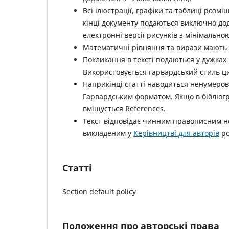
Всі ілюстрації, графіки та таблиці розмі
кінці документу подаються виключно дода
електронні версії рисунків з мінімально
Математичні рівняння та вирази мають бу
Покликання в тексті подаються у дужках 
Використовується гарвардський стиль ци
Наприкінці статті наводиться ненумеров
Гарвардським форматом. Якщо в бібліогр
вміщується References.
Текст відповідає чинним правописним но
викладеним у
Керівництві для авторів
ро
Статті
Section default policy
Положення про авторські права