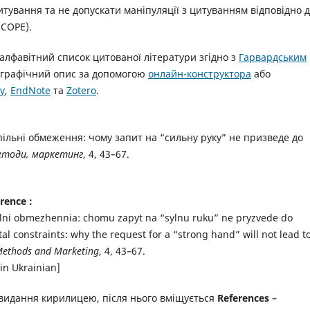
тування та не допускати маніпуляції з цитуванням відповідно 
COPE).
алфавітний список цитованої літератури згідно з
Гарвардським
іографічний опис за допомогою
онлайн-конструктора
або
y
,
EndNote
та
Zotero
.
спільні обмеження: чому запит на “сильну руку” не призведе до
методи, маркетинг
, 4, 43–67.
rence :
pilni obmezhennia: chomu zapyt na “sylnu ruku” ne pryzvede do
al constraints: why the request for a “strong hand” will not lead t
 Methods and Marketing
, 4, 43–67.
in Ukrainian]
е видання кирилицею, після нього вміщується
References
–