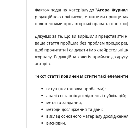
Фактом подання матеріалу до "
Агора. Журнал
редакційною політикою, етичними принципами
положеннями про авторські права та про конф
Дякуємо за те, що ви вирішили представити на
ваша стаття пройшла без проблем процес рецен
щоб прочитати і слідувати їм якнайретельніше
журналу. Редакційна колегія приймає до друку
авторів.
Текст статті повинен містити такі елементи
вступ (постановка проблеми);
аналіз останніх досліджень і публікацій;
мета та завдання;
методи дослідження та дані;
виклад основного матеріалу дослідженн
висновки.