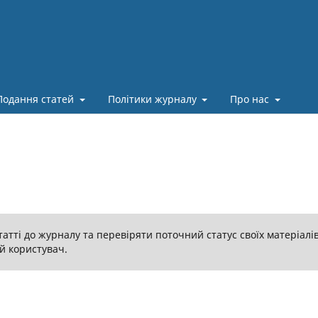
Подання статей
Політики журналу
Про нас
атті до журналу та перевіряти поточний статус своїх матеріалі
й користувач.